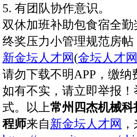
5. 有团队协作意识。
双休
加班补助
包食宿
全勤
终奖
压力小
管理规范
房帖
新金坛人才网
(
金坛人才
请勿下载不明APP，缴
如有不实，请立即举报！
式。以上
常州四杰机械科
程师
来自
新金坛人才网
，