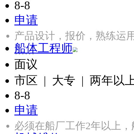
8-8
申请
产品设计，报价，熟练运用CA
船体工程师
……
面议
市区 | 大专 | 两年以
8-8
申请
必须在船厂工作2年以上