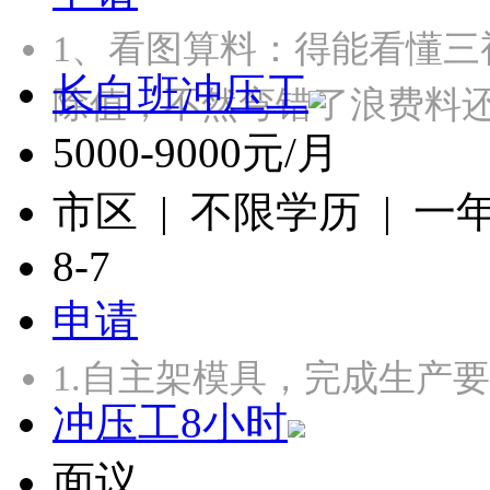
1、‌看图算料‌：得能看
长白班冲压工
除值，不然弯错了浪费料还
5000-9000元/月
市区 | 不限学历 | 一
8-7
申请
1.自主架模具，完成生产
冲压工8小时
面议