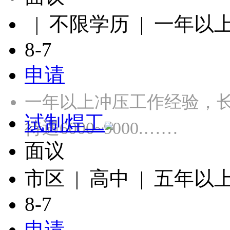
| 不限学历 | 一年以
8-7
申请
一年以上冲压工作经验，长白
试制焊工
待遇6000~9000.……
面议
市区 | 高中 | 五年以
8-7
申请