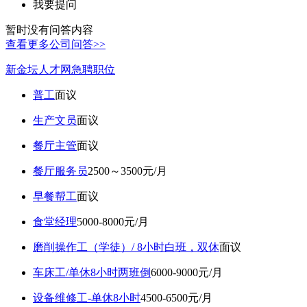
我要提问
暂时没有问答内容
查看更多公司问答>>
新金坛人才网急聘职位
普工
面议
生产文员
面议
餐厅主管
面议
餐厅服务员
2500～3500元/月
早餐帮工
面议
食堂经理
5000-8000元/月
磨削操作工（学徒）/ 8小时白班，双休
面议
车床工/单休8小时两班倒
6000-9000元/月
设备维修工-单休8小时
4500-6500元/月