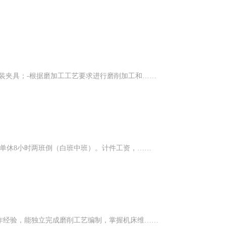
装夹具；-根据磨加工工艺要求进行磨削加工和……
。单休8小时两班倒（白班中班）。计件工资，……
作经验，能独立完成磨削工艺编制，掌握机床维……