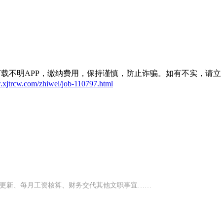
。
载不明APP，缴纳费用，保持谨慎，防止诈骗。如有不实，请
.xjtrcw.com/zhiwei/job-110797.html
表更新、每月工资核算、财务交代其他文职事宜……