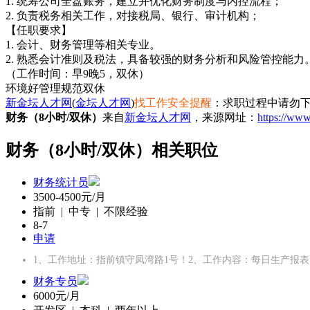
1. 统筹公司全盘账务，建立并优化财务制度与内控流程；
2. 负责税务相关工作，对接税局、银行、审计机构；
【任职要求】
1. 会计、财务管理等相关专业。
2. 熟悉会计准则及税法，具备较强的财务分析和风险管控能力
（工作时间：早9晚5，双休）
环境好
管理规范
双休
新金坛人才网
(
金坛人才网
)
找工作安全提醒
：求职过程中请勿下
财务（8小时/双休）
来自
新金坛人才网
，来源网址：
https://www
财务（8小时/双休）相关职位
财务统计员
3500-4500元/月
指前 | 中专 | 不限经验
8-7
申请
1、工作地址：指前镇守凤湾路1号！2、工作内容：每日生产报
财务专员
6000元/月