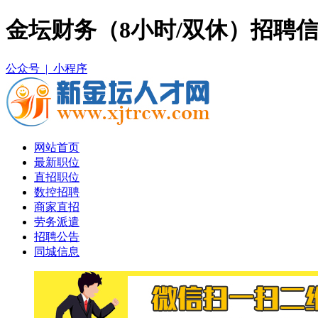
金坛财务（8小时/双休）招聘信
公众号 |
小程序
网站首页
最新职位
直招职位
数控招聘
商家直招
劳务派遣
招聘公告
同城信息