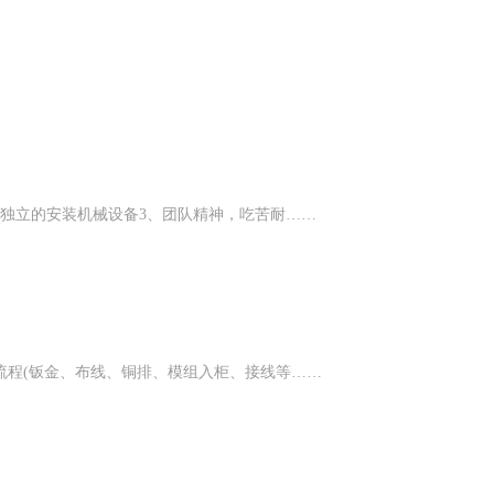
，独立的安装机械设备3、团队精神，吃苦耐……
流程(钣金、布线、铜排、模组入柜、接线等……