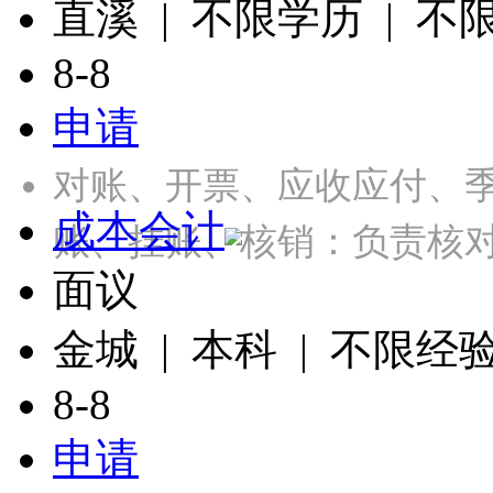
直溪 | 不限学历 | 不
8-8
申请
对账、开票、应收应付、季
成本会计
账、挂账、核销：负责核
面议
金城 | 本科 | 不限经
8-8
申请