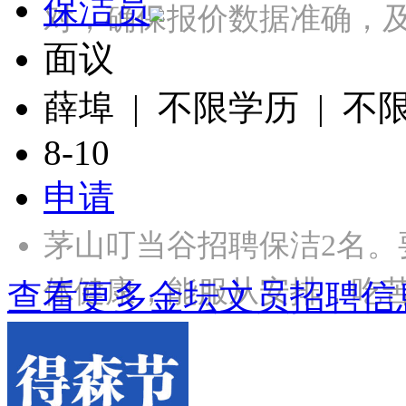
保洁员
对，确保报价数据准确，及
面议
薛埠 | 不限学历 | 不
8-10
申请
茅山叮当谷招聘保洁2名
体健康，能服从安排，吃苦耐
查看更多金坛文员招聘信