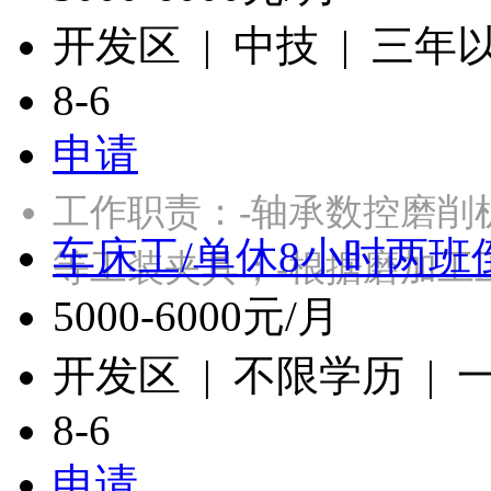
开发区 | 中技 | 三年
8-6
申请
工作职责：-轴承数控磨削
车床工/单休8小时两班
等工装夹具；-根据磨加工
5000-6000元/月
开发区 | 不限学历 |
8-6
申请