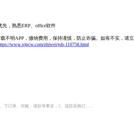
熟悉ERP、office软件
载不明APP，缴纳费用，保持谨慎，防止诈骗。如有不实，请
ttps://www.xjtrcw.com/zhiwei/job-110758.html
、下订单、对账、请款等事宜；2、追踪采购订……