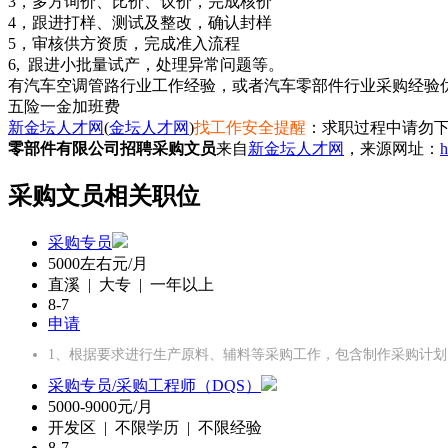
3，多方询价、比价、议价，完成核价
4，跟进打样、测试及整改，确认封样
5，审核供方资质，完成准入流程
6, 跟进小批量试产，处理异常问题等。
有汽车空调管路行业工作经验，或者汽车零部件行业采购经验优先，
五险一金
加班费
新金坛人才网
(
金坛人才网
)
找工作安全提醒
：求职过程中请勿下
零部件有限公司招聘采购文员
来自
新金坛人才网
，来源网址：
h
采购文员相关职位
采购专员
5000左右元/月
直溪 | 大专 | 一年以上
8-7
申请
1、根据要求进行生产原料、辅料等采购工作，包含制作采购计划
采购专员/采购工程师（DQS）
5000-9000元/月
开发区 | 不限学历 | 不限经验
8-7