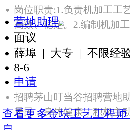
岗位职责:1.负责机加工
营地助理
高效、稳定。2.编制机加
面议
薛埠 | 大专 | 不限经
8-6
申请
招聘茅山叮当谷招聘营地
居民，身体健康，积极主
查看更多金坛工艺工程师
息