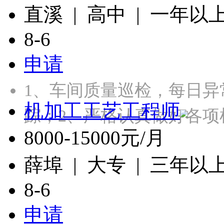
直溪 | 高中 | 一年以
8-6
申请
1、车间质量巡检，每日
机加工工艺工程师
踪；2、严格认真做好各项
8000-15000元/月
薛埠 | 大专 | 三年以
8-6
申请