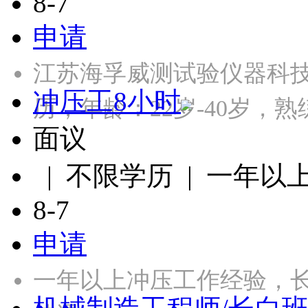
8-7
申请
江苏海孚威测试验仪器科
冲压工8小时
历，年龄：22岁-40岁，熟
面议
| 不限学历 | 一年以
8-7
申请
一年以上冲压工作经验，长白