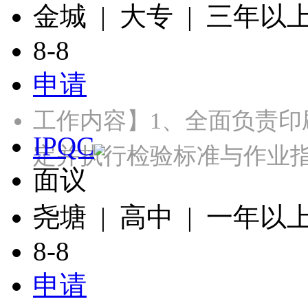
金城 | 大专 | 三年以
8-8
申请
工作内容】1、全面负责
IPQC
定并执行检验标准与作业指
面议
尧塘 | 高中 | 一年以
8-8
申请