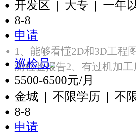
开发区 | 大专 | 一年
8-8
申请
1、能够看懂2D和3D工程
巡检员
测检验报告2、有过机加工
5500-6500元/月
金城 | 不限学历 | 不
8-8
申请