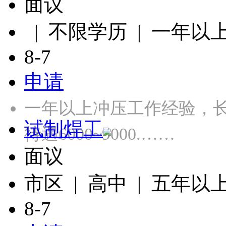
面议
| 不限学历 | 一年以
8-7
申请
一年以上冲压工作经验，长白
试制焊工
待遇6000~9000.……
面议
市区 | 高中 | 五年以
8-7