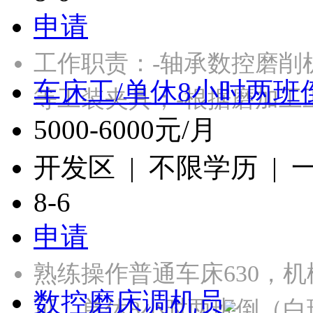
申请
工作职责：-轴承数控磨削
车床工/单休8小时两班
等工装夹具；-根据磨加工
5000-6000元/月
开发区 | 不限学历 |
8-6
申请
熟练操作普通车床630，
数控磨床调机员
可。单休8小时两班倒（白