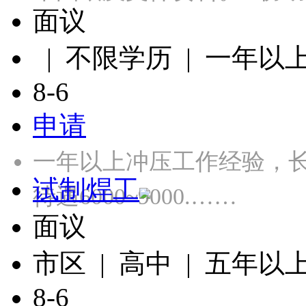
面议
| 不限学历 | 一年以
8-6
申请
一年以上冲压工作经验，长白
试制焊工
待遇6000~9000.……
面议
市区 | 高中 | 五年以
8-6