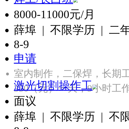
8000-11000元/月
薛埠 | 不限学历 | 二
8-9
申请
室内制作，二保焊，长期工，
激光切割操作工
350（元）一天，9小时
面议
薛埠 | 不限学历 | 不