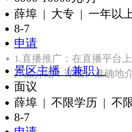
薛埠 | 大专 | 一年以
8-7
申请
1.直播推广：在直播平台
景区主播（兼职）
产品介绍：详细、准确地
面议
薛埠 | 不限学历 | 不
8-7
申请