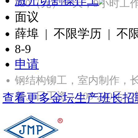
激光切割操作工
350（元）一天，9小时
面议
薛埠 | 不限学历 | 不
8-9
申请
钢结构铆工，室内制作，长
餐。日工资：200-240元，年
查看更多金坛生产班长招