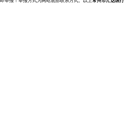
立即举报！举报方式为网站底部联系方式。以上
常州市汇达医疗