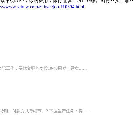
载不明APP，缴纳费用，保持谨慎，防止诈骗。如有不实，请
ps://www.xjtrcw.com/zhiwei/job-110594.html
工作，要找文职的勿投18-40周岁，男女……
货期，付款方式等细节。2.下达生产任务：将……