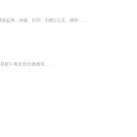
要的起草、排版、打印、归档2.公文、函件……
通良好3. 有文员/行政相关……