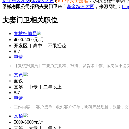
新金坛人才网
(
金坛人才网
)
找工作安全提醒
：求职过程中请勿下
器械有限公司招聘夫妻门卫
来自
新金坛人才网
，来源网址：
htt
夫妻门卫相关职位
复核扫描员
4000-5000元/月
开发区 | 高中 | 不限经验
8-7
申请
【复核扫描员】主要负责复核、扫描、发货等工作。该岗位不是文职
文员
面议
直溪 | 中专 | 二年以上
8-7
申请
工作内容：1客户接单：收到客户订单，明确产品规格，数量，交
文秘
5000-6000元/月
直溪 | 大专 | 一年以上