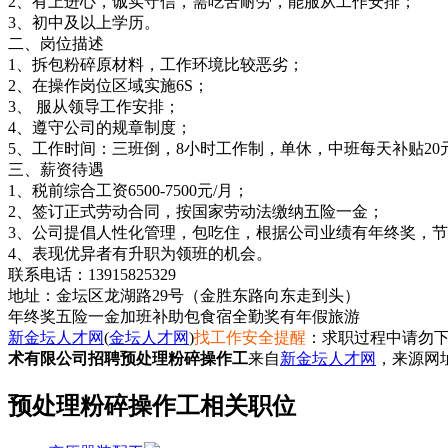
2、有上进心，诚实守信，需吃苦耐劳，能服从工作安排；
3、初中及以上学历。
二、岗位描述
1、拆包粉碎原材料，工作环境比较恶劣；
2、在操作岗位区域实施6S；
3、 服从领导工作安排；
4、遵守公司的规章制度；
5、工作时间：三班倒，8小时工作制，单休，中班每天补贴20
三、薪资待遇
1、税前综合工资6500-7500元/月；
2、签订正式劳动合同，按国家劳动法缴纳五险一金；
3、公司提倡人性化管理，包吃住，根据公司业绩有年终奖，
4、表现优异者有升职为领班的机会。
联系电话：13915825329
地址：金坛区龙湖路29号（金胜东路向东走到头）
年终奖
五险一金
加班补助
包食宿
全勤奖
有年假
旅游
新金坛人才网
(
金坛人才网
)
找工作安全提醒
：求职过程中请勿下
术有限公司招聘预处理粉碎操作工
来自
新金坛人才网
，来源网
预处理粉碎操作工相关职位