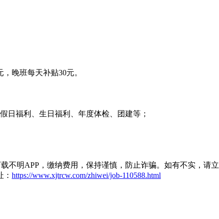
元，晚班每天补贴30元。
节假日福利、生日福利、年度体检、团建等；
载不明APP，缴纳费用，保持谨慎，防止诈骗。如有不实，请
址：
https://www.xjtrcw.com/zhiwei/job-110588.html