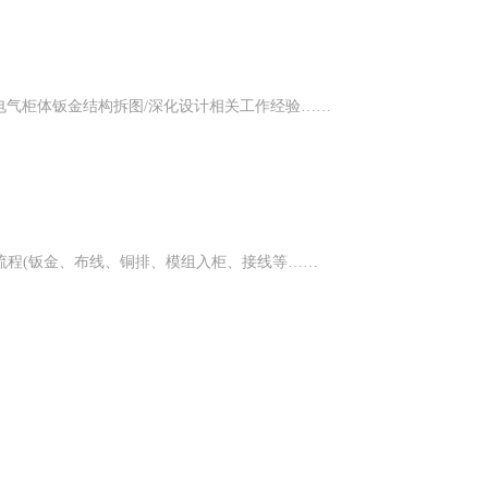
电气柜体钣金结构拆图/深化设计相关工作经验……
流程(钣金、布线、铜排、模组入柜、接线等……