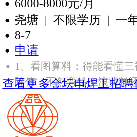
6000-8000元/月
尧塘 | 不限学历 | 一
8-7
申请
1、‌看图算料‌：得能看
除值，不然弯错了浪费料还
查看更多金坛电焊工招聘