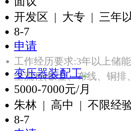
面议
开发区 | 大专 | 三年
8-7
申请
工作经历要求:3年以上储
变压器装配工
全流程(钣金、布线、铜排
5000-7000元/月
朱林 | 高中 | 不限经
8-7