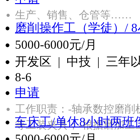
生产、销售、仓管等……
磨削操作工（学徒）/ 
5000-6000元/月
开发区 | 中技 | 三年
8-6
申请
工作职责：-轴承数控磨削
车床工/单休8小时两班
等工装夹具；-根据磨加工
5000-6000元/月