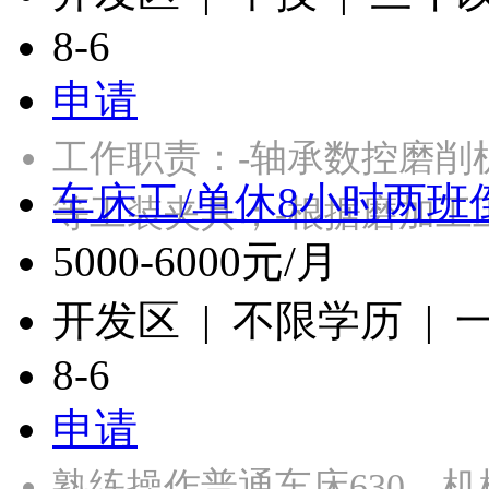
8-6
申请
工作职责：-轴承数控磨削
车床工/单休8小时两班
等工装夹具；-根据磨加工
5000-6000元/月
开发区 | 不限学历 |
8-6
申请
熟练操作普通车床630，