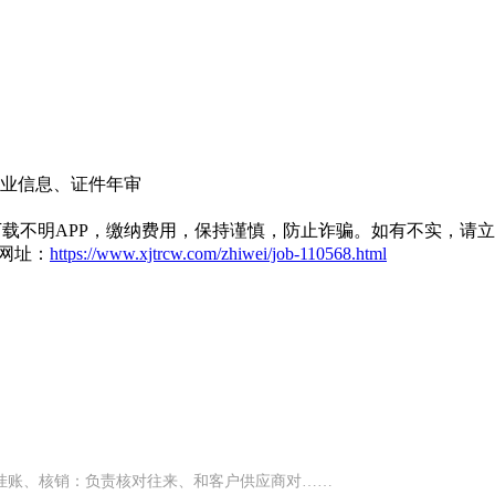
企业信息、证件年审
载不明APP，缴纳费用，保持谨慎，防止诈骗。如有不实，请
网址：
https://www.xjtrcw.com/zhiwei/job-110568.html
、挂账、核销：负责核对往来、和客户供应商对……