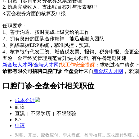
1. 负责门诊日常财务核算及票据管理
2. 协助完成收入、支出账目核对与报表整理
3.要会税务方面的核算及申报
任职要求：
1、善于沟通、按时完成上级交给的工作
2、拥有良好的团队合作精神，能迅速融入团队
3、熟练掌握ERP系统，精准风控，预算。
4、核算银行代发工资、增值税发票、报销、税务申报、变更
五险一金
年终奖
管理规范
晋升快
技术培训
有午餐
定期团建
新金坛人才网
(
金坛人才网
)
找工作安全提醒
：求职过程中请勿下
诊部有限公司招聘口腔门诊-全盘会计
来自
新金坛人才网
，来源
口腔门诊-全盘会计相关职位
成本会计
面议
直溪 | 不限学历 | 不限经验
8-7
申请
对账、开票、应收应付、季末盘点、盈亏核算1. 应收应付对账