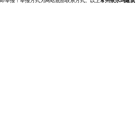
立即举报！举报方式为网站底部联系方式。以上
常州依尔玛建筑