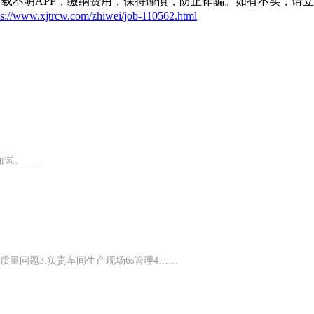
载不明APP，缴纳费用，保持谨慎，防止诈骗。如有不实，请
ps://www.xjtrcw.com/zhiwei/job-110562.html
面试。……
质量问题3.负责车间生产现场6s管理4……