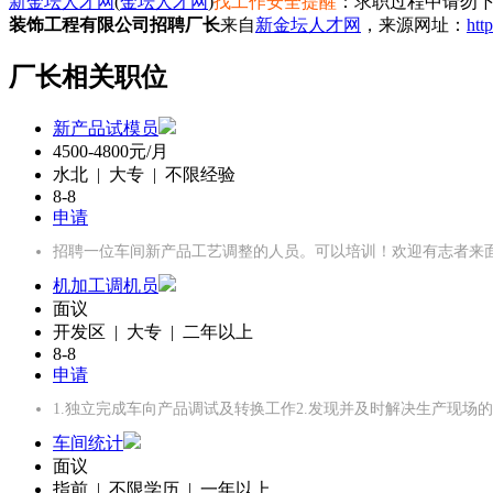
新金坛人才网
(
金坛人才网
)
找工作安全提醒
：求职过程中请勿下
装饰工程有限公司招聘厂长
来自
新金坛人才网
，来源网址：
htt
厂长相关职位
新产品试模员
4500-4800元/月
水北 | 大专 | 不限经验
8-8
申请
招聘一位车间新产品工艺调整的人员。可以培训！欢迎有志者来
机加工调机员
面议
开发区 | 大专 | 二年以上
8-8
申请
1.独立完成车向产品调试及转换工作2.发现并及时解决生产现场的
车间统计
面议
指前 | 不限学历 | 一年以上