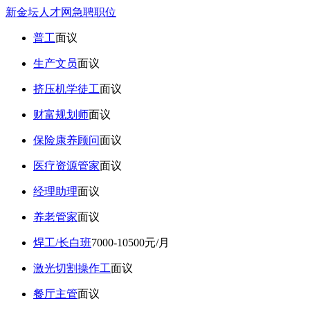
新金坛人才网急聘职位
普工
面议
生产文员
面议
挤压机学徒工
面议
财富规划师
面议
保险康养顾问
面议
医疗资源管家
面议
经理助理
面议
养老管家
面议
焊工/长白班
7000-10500元/月
激光切割操作工
面议
餐厅主管
面议