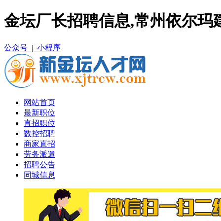
金坛厂长招聘信息,常州依尔玛
公众号 |
小程序
网站首页
最新职位
直招职位
数控招聘
商家直招
劳务派遣
招聘公告
同城信息