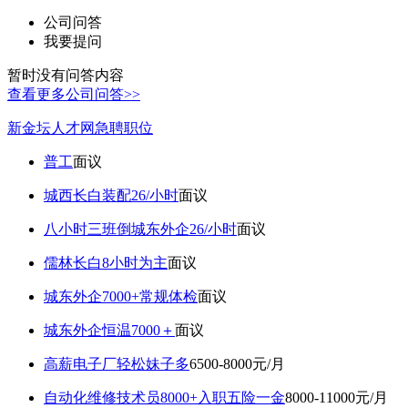
公司问答
我要提问
暂时没有问答内容
查看更多公司问答>>
新金坛人才网急聘职位
普工
面议
城西长白装配26/小时
面议
八小时三班倒城东外企26/小时
面议
儒林长白8小时为主
面议
城东外企7000+常规体检
面议
城东外企恒温7000＋
面议
高薪电子厂轻松妹子多
6500-8000元/月
自动化维修技术员8000+入职五险一金
8000-11000元/月