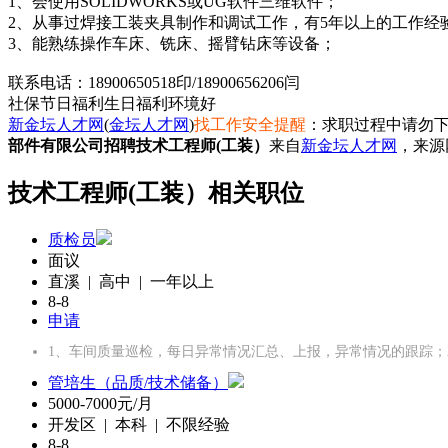
1、会使用SOLIDWORKS或UG软件三维软件；
2、从事过焊接工装夹具制作和调试工作，有5年以上的工作经
3、能熟练操作车床、铣床、摇臂钻床等设备；
联系电话：18900650518印/18900656206闫
社保
节日福利
生日福利
环境好
新金坛人才网
(
金坛人才网
)
找工作安全提醒
：求职过程中请勿下
部件有限公司招聘技术工程师(工装）
来自
新金坛人才网
，来源
技术工程师(工装）相关职位
质检员
面议
直溪 | 高中 | 一年以上
8-8
申请
1、车间质量巡检，每日异常情况汇总、上报，异常情况的跟踪；
管培生（品质/技术储备）
5000-7000元/月
开发区 | 本科 | 不限经验
8-8