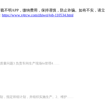
载不明APP，缴纳费用，保持谨慎，防止诈骗。如有不实，请
：
https://www.xjtrcw.com/zhiwei/job-110534.html
质量问题3.负责车间生产现场6s管理4……
划，指定班组计划，并组织实施生产。2、维护……