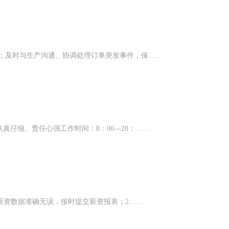
实；及时与生产沟通、协调处理订单突发事件，保……
仔细、责任心强工作时间：8：00—20：……
薪资数据准确无误，按时提交薪资报表；​2……