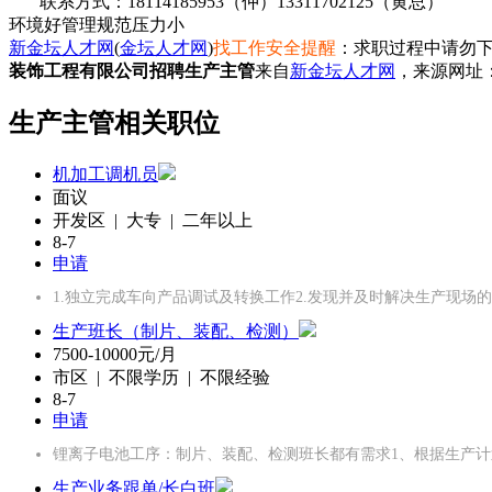
联系方式：18114185953（仲）13311702125（黄总）
环境好
管理规范
压力小
新金坛人才网
(
金坛人才网
)
找工作安全提醒
：求职过程中请勿下
装饰工程有限公司招聘生产主管
来自
新金坛人才网
，来源网址
生产主管相关职位
机加工调机员
面议
开发区 | 大专 | 二年以上
8-7
申请
1.独立完成车向产品调试及转换工作2.发现并及时解决生产现场的
生产班长（制片、装配、检测）
7500-10000元/月
市区 | 不限学历 | 不限经验
8-7
申请
锂离子电池工序：制片、装配、检测班长都有需求1、根据生产计
生产业务跟单/长白班