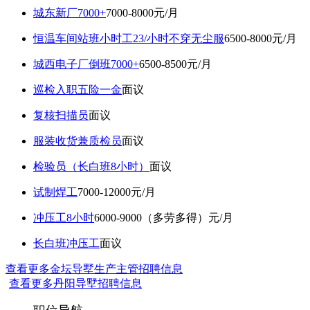
城东新厂7000+
7000-8000元/月
恒温车间站班小时工23/小时不穿无尘服
6500-8000元/月
城西电子厂倒班7000+
6500-8500元/月
巡检入职五险一金
面议
复核扫描员
面议
服装收货兼质检员
面议
检验员（长白班8小时）
面议
试制焊工
7000-12000元/月
冲压工8小时
6000-9000（多劳多得）元/月
长白班冲压工
面议
查看更多金坛导墅生产主管招聘信息
查看更多丹阳导墅招聘信息