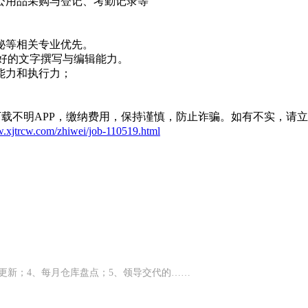
办公用品采购与登记、考勤记录等
秘等相关专业优先。
具备良好的文字撰写与编辑能力。
能力和执行力；
载不明APP，缴纳费用，保持谨慎，防止诈骗。如有不实，请
w.xjtrcw.com/zhiwei/job-110519.html
格更新；4、每月仓库盘点；5、领导交代的……