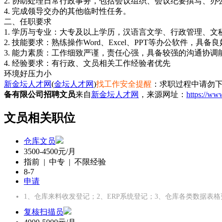
2. 协助处理日常行政事务，包括会议组织、会议纪要撰写、
4. 完成领导交办的其他临时性任务。
二、任职要求
1. 学历与专业：大专及以上学历，汉语言文学、行政管理、文
2. 技能要求：熟练操作Word、Excel、PPT等办公软件，
3. 能力素质：工作细致严谨，责任心强，具备较强的沟通协调
4. 经验要求：有行政、文员相关工作经验者优先
环境好
压力小
新金坛人才网
(
金坛人才网
)
找工作安全提醒
：求职过程中请勿下
备有限公司招聘文员
来自
新金坛人才网
，来源网址：
https://ww
文员相关职位
仓库文员
3500-4500元/月
指前 | 中专 | 不限经验
8-7
申请
1、仓库来料收发登记；2、ERP系统登记；3、仓库各类数据表
复核扫描员