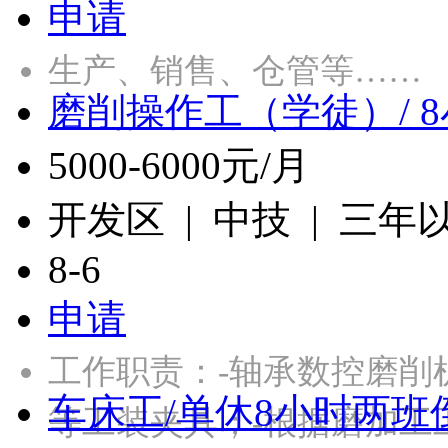
申请
生产、销售、仓管等……
磨削操作工（学徒）/ 
5000-6000元/月
开发区 | 中技 | 三年
8-6
申请
工作职责：-轴承数控磨削
车床工/单休8小时两班
等工装夹具；-根据磨加工