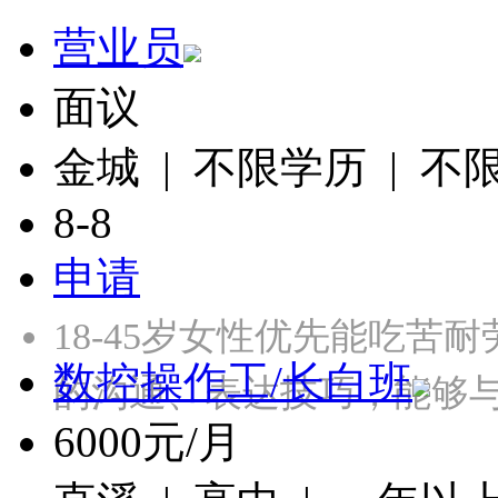
营业员
面议
金城 | 不限学历 | 不
8-8
申请
18-45岁女性优先能吃苦
数控操作工/长白班
的沟通、表达技巧，能够
6000元/月