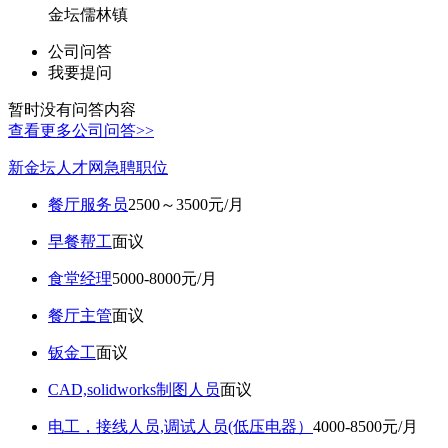
金坛儒林镇
公司问答
我要提问
暂时没有问答内容
查看更多公司问答>>
新金坛人才网急聘职位
餐厅服务员
2500～3500元/月
早餐帮工
面议
食堂经理
5000-8000元/月
餐厅主管
面议
钣金工
面议
CAD,solidworks制图人员
面议
电工，接线人员,调试人员(低压电器）
4000-8500元/月