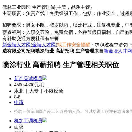
儒林工业园区 生产管理岗(主管，品质主管）
主要职责：负责产线上各类组织工作，包括：作业安全，过程
招聘要求：男女不限，45岁以内，喷涂行业，往复机专业，中
薪资福利：入职交五险，免费食宿，各种节假日福利，自己🈶️
有补助
交通方便
社保
有午餐
新金坛人才网
(
金坛人才网
)
找工作安全提醒
：求职过程中请勿下
造有限公司招聘喷涂行业 高薪招聘 生产管理
来自
新金坛人才网
喷涂行业 高薪招聘 生产管理相关职位
新产品试模员
4500-4800元/月
水北 | 大专 | 不限经验
8-8
申请
招聘一位车间新产品工艺调整的人员。可以培训！欢迎有志者来
机加工调机员
面议