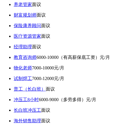
养老管家
面议
财富规划师
面议
保险康养顾问
面议
医疗资源管家
面议
经理助理
面议
教育咨询师
6000-10000（有高薪保底工资）元/月
物化老师
7000-10000元/月
试制焊工
7000-12000元/月
普工（长白班）
面议
冲压工8小时
6000-9000（多劳多得）元/月
长白班冲压工
面议
海外销售助理
面议