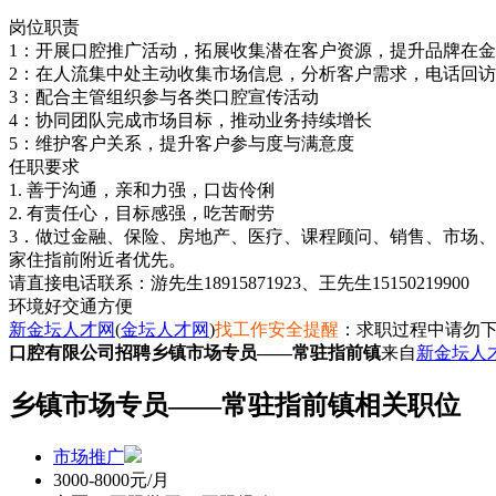
岗位职责
1：开展口腔推广活动，拓展收集潜在客户资源，提升品牌在
2：在人流集中处主动收集市场信息，分析客户需求，电话回
3：配合主管组织参与各类口腔宣传活动
4：协同团队完成市场目标，推动业务持续增长
5：维护客户关系，提升客户参与度与满意度
任职要求
1. 善于沟通，亲和力强，口齿伶俐
2. 有责任心，目标感强，吃苦耐劳
3．做过金融、保险、房地产、医疗、课程顾问、销售、市场
家住指前附近者优先。
请直接电话联系：游先生18915871923、王先生15150219900
环境好
交通方便
新金坛人才网
(
金坛人才网
)
找工作安全提醒
：求职过程中请勿下
口腔有限公司招聘乡镇市场专员——常驻指前镇
来自
新金坛人
乡镇市场专员——常驻指前镇相关职位
市场推广
3000-8000元/月