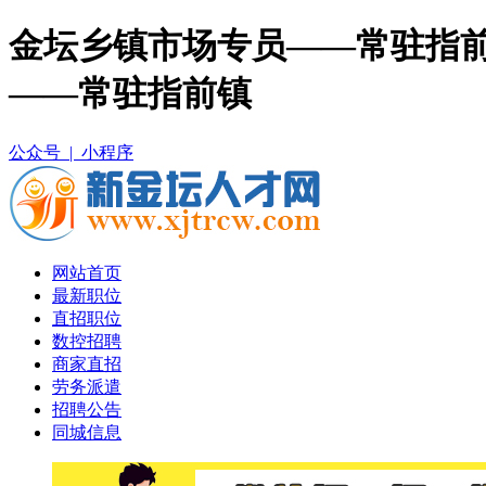
金坛乡镇市场专员——常驻指前
——常驻指前镇
公众号 |
小程序
网站首页
最新职位
直招职位
数控招聘
商家直招
劳务派遣
招聘公告
同城信息