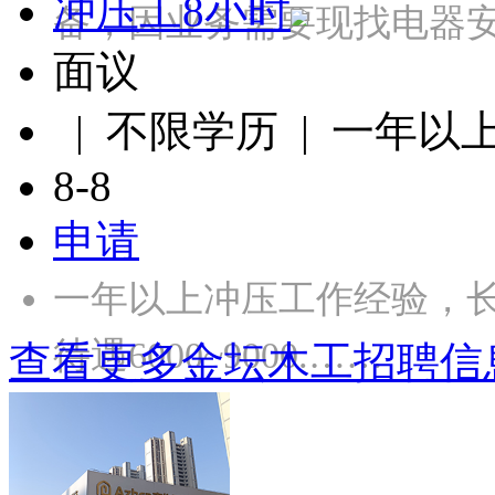
冲压工8小时
备，因业务需要现找电器
面议
| 不限学历 | 一年以
8-8
申请
一年以上冲压工作经验，长白
待遇6000~9000.……
查看更多金坛木工招聘信