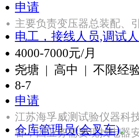
申请
主要负责变压器总装配、引
电工，接线人员,调试人
4000-7000元/月
尧塘 | 高中 | 不限经
8-7
申请
江苏海孚威测试验仪器科
仓库管理员(会叉车)
备，因业务需要现找电器