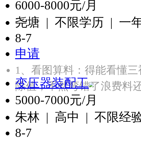
6000-8000元/月
尧塘 | 不限学历 | 一
8-7
申请
1、‌看图算料‌：得能看
变压器装配工
除值，不然弯错了浪费料还
5000-7000元/月
朱林 | 高中 | 不限经
8-7