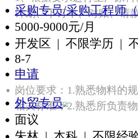
采购专员/采购工程师（
计划、下订单、对账、请款
5000-9000元/月
开发区 | 不限学历 |
8-7
申请
岗位要求：1.熟悉物料的
外贸专员
相关标准；2.熟悉所负责
面议
朱林 | 本科 | 不限经