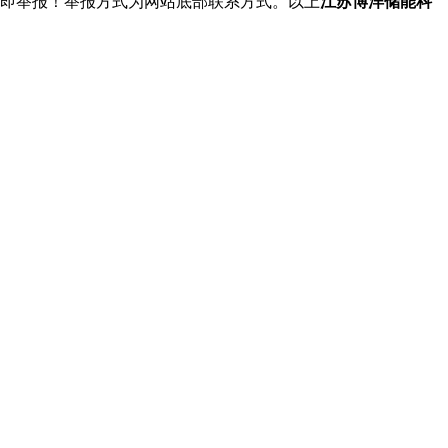
立即举报！举报方式为网站底部联系方式。以上
江苏博洋储能科