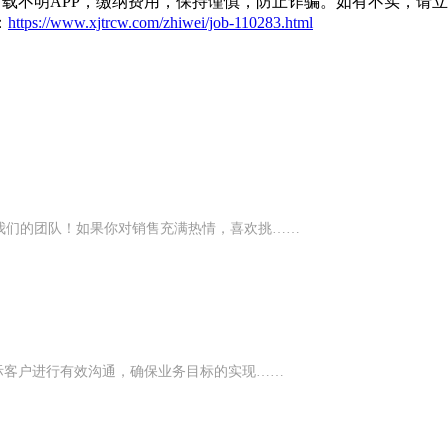
载不明APP，缴纳费用，保持谨慎，防止诈骗。如有不实，请
：
https://www.xjtrcw.com/zhiwei/job-110283.html
入我们的团队！如果你对销售充满热情，喜欢挑……
国际客户进行有效沟通，确保业务目标的实现……