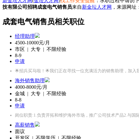
新金坛人才网
(
金坛人才网
)
找工作安全提醒
：求职过程中请勿下
技有限公司招聘成套电气销售员
来自
新金坛人才网
，来源网址
成套电气销售员相关职位
经理助理
4500-10000元/月
市区 | 大专 | 不限经验
8-9
申请
🌟招兵买马啦！🌟我们正在寻找一位充满活力的销售助理，加
海外销售助理
4000-8000元/月
金城 | 大专 | 不限经验
8-8
申请
岗位职责:1.负责开拓和维护海外市场，推广公司技术产品2.与
高薪销售
面议
开发区 | 不限学历 | 不限经验