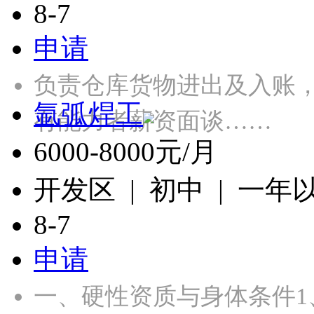
8-7
申请
负责仓库货物进出及入账
氩弧焊工
有能力者薪资面谈……
6000-8000元/月
开发区 | 初中 | 一年
8-7
申请
一、硬性资质与身体条件1