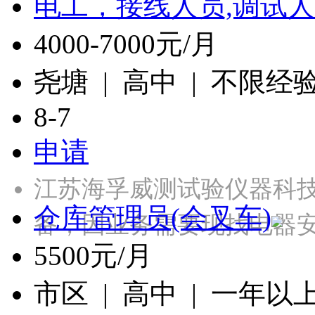
电工，接线人员,调试人
4000-7000元/月
尧塘 | 高中 | 不限经
8-7
申请
江苏海孚威测试验仪器科
仓库管理员(会叉车)
备，因业务需要现找电器
5500元/月
市区 | 高中 | 一年以