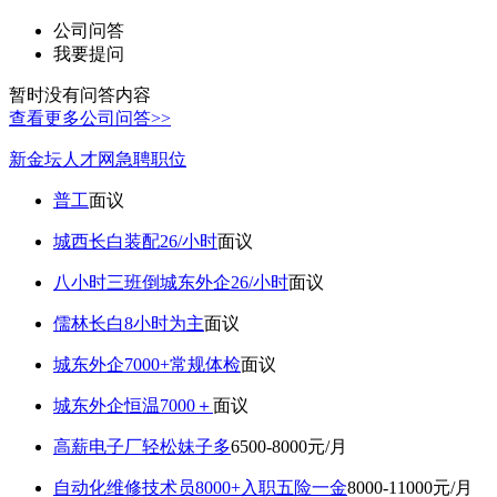
公司问答
我要提问
暂时没有问答内容
查看更多公司问答>>
新金坛人才网急聘职位
普工
面议
城西长白装配26/小时
面议
八小时三班倒城东外企26/小时
面议
儒林长白8小时为主
面议
城东外企7000+常规体检
面议
城东外企恒温7000＋
面议
高薪电子厂轻松妹子多
6500-8000元/月
自动化维修技术员8000+入职五险一金
8000-11000元/月