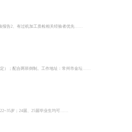
检验报告2、有过机加工质检相关经验者优先……
规定）；配合两班倒制。工作地址：常州市金坛……
2~35岁；24届、25届毕业生均可……