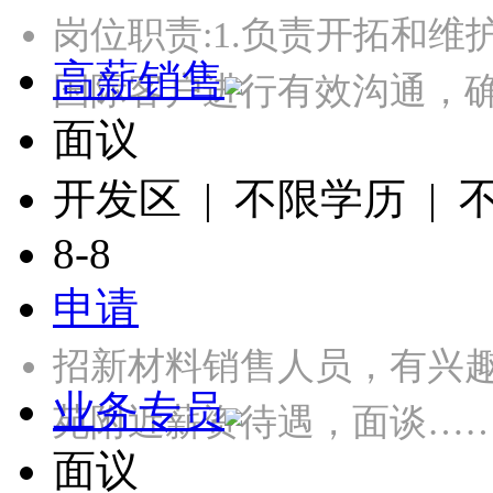
岗位职责:1.负责开拓和维
高薪销售
国际客户进行有效沟通，
面议
开发区 | 不限学历 |
8-8
申请
招新材料销售人员，有兴
业务专员
苑附近薪资待遇，面谈…
面议