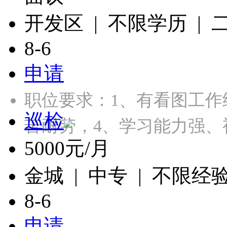
开发区 | 不限学历 |
8-6
申请
职位要求：1、有看图工作
巡检
苦耐劳，4、学习能力强、
5000元/月
金城 | 中专 | 不限经
8-6
申请