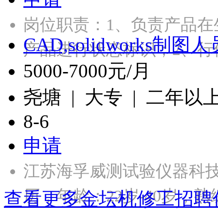
岗位职责：1、负责产品
CAD,solidworks制图人
产品进行状态标识；2、行
5000-7000元/月
尧塘 | 大专 | 二年以
8-6
申请
江苏海孚威测试验仪器科
历，年龄：22岁-40岁，熟
查看更多金坛机修工招聘