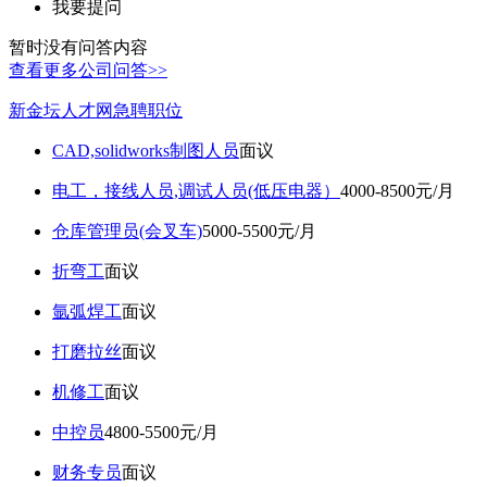
我要提问
暂时没有问答内容
查看更多公司问答>>
新金坛人才网急聘职位
CAD,solidworks制图人员
面议
电工，接线人员,调试人员(低压电器）
4000-8500元/月
仓库管理员(会叉车)
5000-5500元/月
折弯工
面议
氩弧焊工
面议
打磨拉丝
面议
机修工
面议
中控员
4800-5500元/月
财务专员
面议