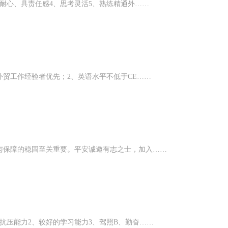
耐心、具责任感4、思考灵活5、熟练精通外……
外贸工作经验者优先；2、英语水平不低于CE……
与保障的稳固至关重要。平安诚邀有志之士，加入……
抗压能力2、较好的学习能力3、驾照B、勤奋……