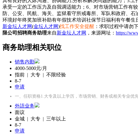
具有良好的人际沟通、协调能力,分析和解决问题的能力；5.
承受一定的工作压力及自我调适能力；6、对市场营销工作有
防、公安、民航、海关、监狱看守所戒毒所、军队和政府、石
环境好
年终奖
加班补助
有年假
技术培训
社保
节日福利
有午餐
生
新金坛人才网
(
金坛人才网
)
找工作安全提醒
：求职过程中请勿下
限公司招聘商务助理
来自
新金坛人才网
，来源网址：
https://ww
商务助理相关职位
销售内勤
4000-5000元/月
指前 | 大专 | 不限经验
8-7
申请
一、任职资格1.大专及以上学历，市场营销、财务或相关专业优
外語业务
面议
金城 | 大专 | 三年以上
8-7
申请