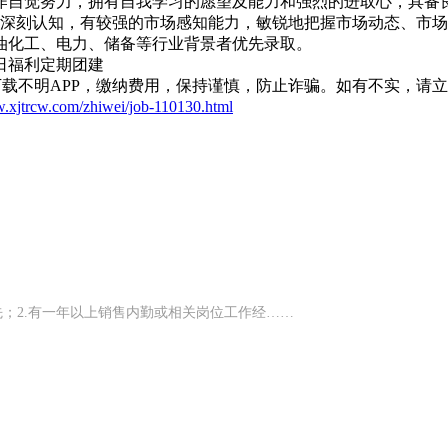
工作自觉努力，拥有自我学习的愿望及能力和强烈的进取心，具
较深刻认知，有较强的市场感知能力，敏锐地把握市场动态、市场
油化工、电力、储备等行业背景者优先录取。
日福利
定期团建
载不明APP，缴纳费用，保持谨慎，防止诈骗。如有不实，请
w.xjtrcw.com/zhiwei/job-110130.html
先；2.有一年以上销售内勤或相关岗位工作经……