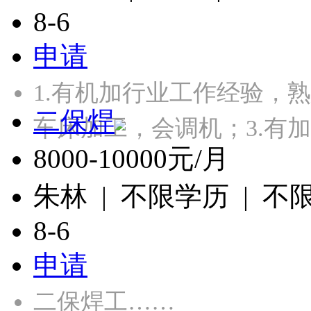
8-6
申请
1.有机加行业工作经验，
二保焊
车床加工，会调机；3.有
8000-10000元/月
朱林 | 不限学历 | 不
8-6
申请
二保焊工……