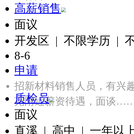
高薪销售
面议
开发区 | 不限学历 |
8-6
申请
招新材料销售人员，有兴
质检员
苑附近薪资待遇，面谈…
面议
直溪 | 高中 | 一年以