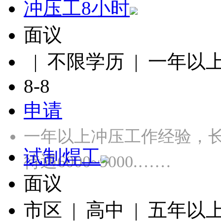
冲压工8小时
面议
| 不限学历 | 一年以
8-8
申请
一年以上冲压工作经验，长白
试制焊工
待遇6000~9000.……
面议
市区 | 高中 | 五年以