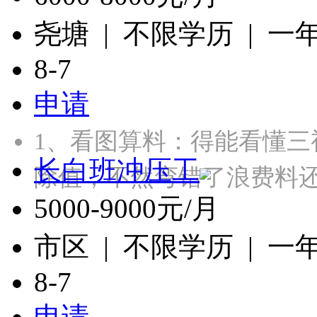
尧塘 | 不限学历 | 一
8-7
申请
1、‌看图算料‌：得能看
长白班冲压工
除值，不然弯错了浪费料还
5000-9000元/月
市区 | 不限学历 | 一
8-7
申请