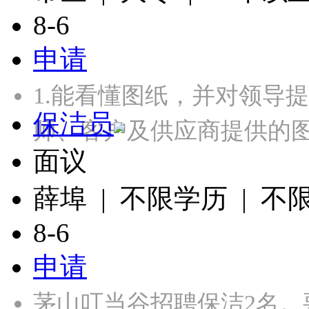
8-6
申请
1.能看懂图纸，并对领导
保洁员
师、客户及供应商提供的
面议
薛埠 | 不限学历 | 不
8-6
申请
茅山叮当谷招聘保洁2名