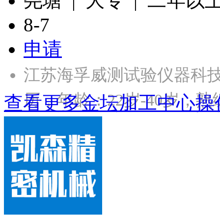
尧塘 | 大专 | 二年以
8-7
申请
江苏海孚威测试验仪器科
历，年龄：22岁-40岁，熟
查看更多金坛加工中心操