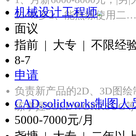
机械设计工程师
25-45岁2、能熟练使用二
面议
指前 | 大专 | 不限经
8-7
申请
负责新产品的2D、3D图
CAD,solidworks制图人
练掌握SOLDWORKSU
5000-7000元/月