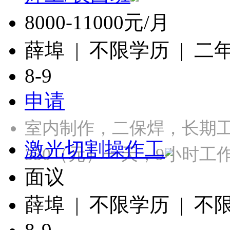
8000-11000元/月
薛埠 | 不限学历 | 二
8-9
申请
室内制作，二保焊，长期工，
激光切割操作工
350（元）一天，9小时
面议
薛埠 | 不限学历 | 不