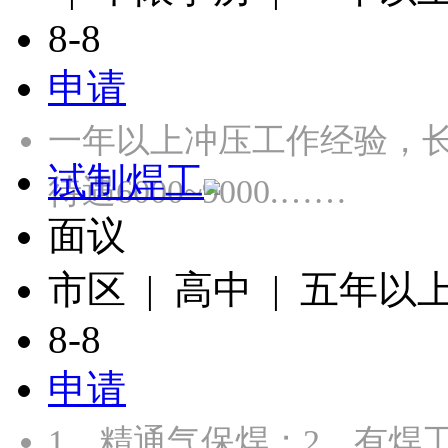
8-8
申请
一年以上冲压工作经验，长白
试制焊工
待遇6000~9000.……
面议
市区 | 高中 | 五年以
8-8
申请
1、精通气保焊；2、有焊