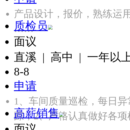
产品设计，报价，熟练运用CA
质检员
……
面议
直溪 | 高中 | 一年以
8-8
申请
1、车间质量巡检，每日
高薪销售
踪；2、严格认真做好各项
面议