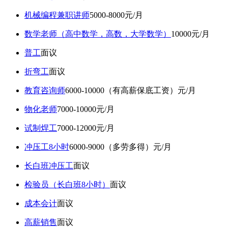
机械编程兼职讲师
5000-8000元/月
数学老师（高中数学，高数，大学数学）
10000元/月
普工
面议
折弯工
面议
教育咨询师
6000-10000（有高薪保底工资）元/月
物化老师
7000-10000元/月
试制焊工
7000-12000元/月
冲压工8小时
6000-9000（多劳多得）元/月
长白班冲压工
面议
检验员（长白班8小时）
面议
成本会计
面议
高薪销售
面议